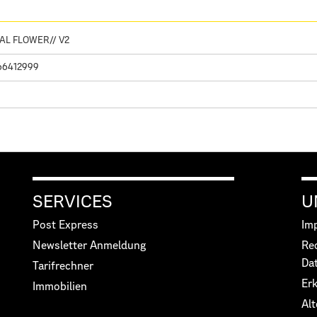
AL FLOWER// V2
66412999
SERVICES
U
Post Express
Im
Newsletter Anmeldung
Re
Da
Tarifrechner
Erk
Immobilien
Alt