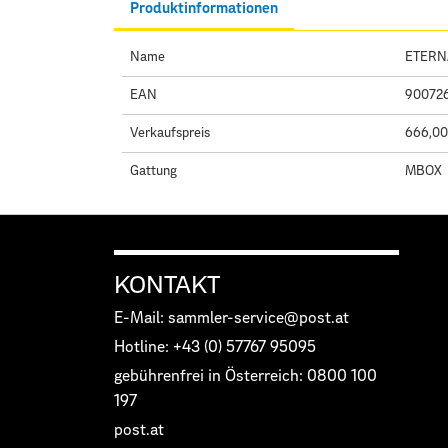
Produktinformationen
Name
ETERN
EAN
90072
Verkaufspreis
666,00
Gattung
MBOX
KONTAKT
E-Mail: sammler-service@post.at
Hotline: +43 (0) 57767 95095
gebührenfrei in Österreich: 0800 100
197
post.at