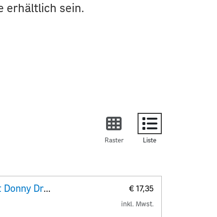
erhältlich sein.
Raster
Liste
Crypto stamp Briefmarken-Set Donny Draco
€ 17,35
inkl. Mwst.