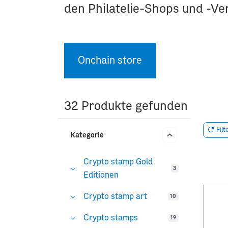
den Philatelie-Shops und -Ve
Onchain store
32 Produkte gefunden
Filt
Kategorie
Crypto stamp Gold
3
Editionen
Crypto stamp art
10
Crypto stamps
19