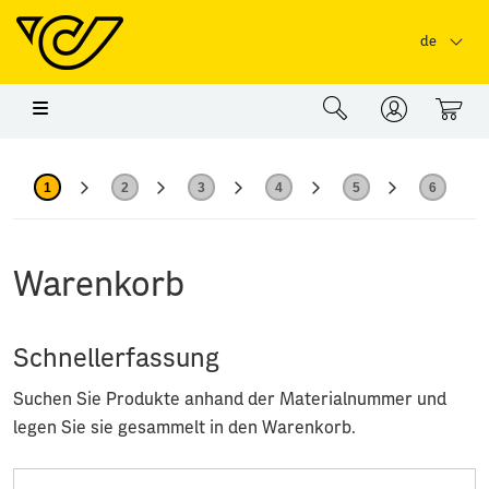
Springe zu Hauptinhalt
Springe zum Header
Springe zum Foo
de
0
1
2
3
4
5
6
Warenkorb
Schnellerfassung
Suchen Sie Produkte anhand der Materialnummer und
legen Sie sie gesammelt in den Warenkorb.