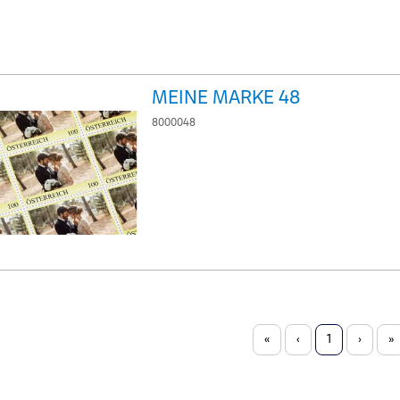
MEINE MARKE 48
8000048
«
‹
1
›
»