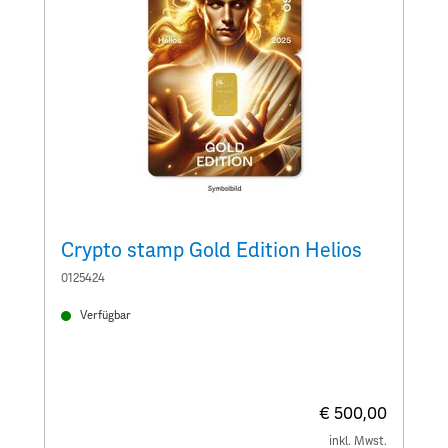
Crypto stamp Gold Edition Helios
C
0125424
0
Verfügbar
€ 500,00
inkl. Mwst.