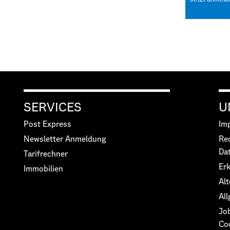
SERVICES
U
Post Express
Im
Newsletter Anmeldung
Re
Da
Tarifrechner
Erk
Immobilien
Alt
Al
Jo
Co