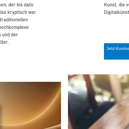
en, der bis dato
Kunst, die 
lso kryptisch war.
Digitalküns
traditionellen
 hochkomplexe
n und der
lter.
Jetzt Kunsts