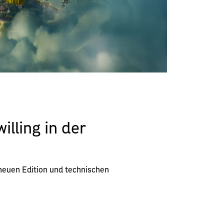
Hause 
Jetzt en
illing in der
 neuen Edition und technischen