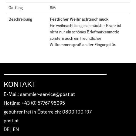
Gattung
SM
Beschreibung
Festlicher Weihnachtsschmuck
Ein weihnachtlich geschmückter Kranz ist
nicht nur ein schönes Briefmarkenmotiv,
sondern auch ein freundlicher
Willkommensgruß an der Eingangstür.
KONTAKT
E-Mail: sammler-service@post.at
Hotline: +43 (0) 57767 95095
gebührenfrei in Österreich: 0800 100 197
post.at
DE
|
EN