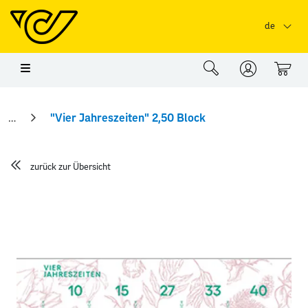
Springe zu Hauptinhalt
Springe zum Header
Springe zum Foo
de
0
"Vier Jahreszeiten" 2,50 Block
zurück zur Übersicht