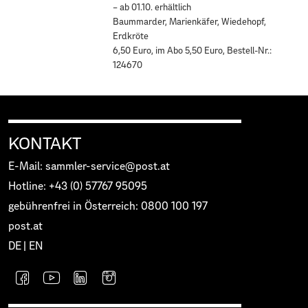
– ab 01.10. erhältlich
Baummarder, Marienkäfer, Wiedehopf,
Erdkröte
6,50 Euro, im Abo 5,50 Euro, Bestell-Nr.:
124670
KONTAKT
E-Mail: sammler-service@post.at
Hotline: +43 (0) 57767 95095
gebührenfrei in Österreich: 0800 100 197
post.at
DE
|
EN