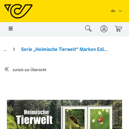
Springe zu Hauptinhalt
Springe zum Header
Springe zum Foo
de
0
Serie „Heimische Tierwelt“ Marken Edition 4
zurück zur Übersicht