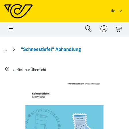
Springe zu Hauptinhalt
Springe zum Header
Springe zum Foo
de
0
"Schneestiefel" Abhandlung
zurück zur Übersicht