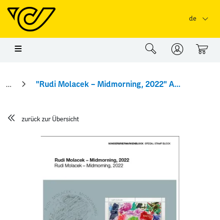
Springe zu Hauptinhalt
Springe zum Header
Springe zum Foo
de
0
"Rudi Molacek – Midmorning, 2022" Abhandlung
zurück zur Übersicht