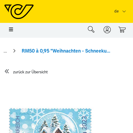
Springe zu Hauptinhalt
Springe zum Header
Springe zum Foo
de
0
RM50 à 0,95 "Weihnachten - Schneekugel" Rollenmarke
zurück zur Übersicht