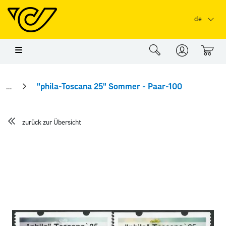
Springe zu Hauptinhalt
Springe zum Header
Springe zum Foo
de
0
"phila-Toscana 25" Sommer - Paar-100
zurück zur Übersicht