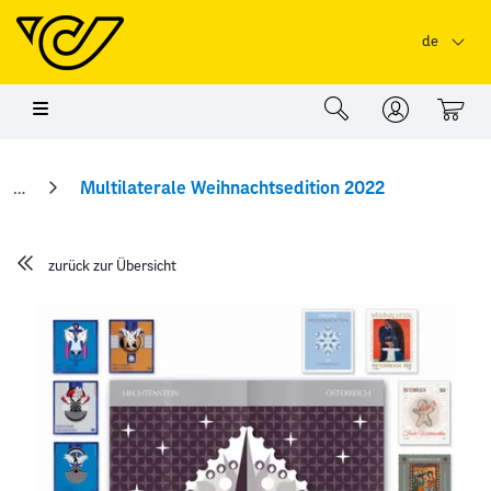
Springe zu Hauptinhalt
Springe zum Header
Springe zum Foo
de
0
Multilaterale Weihnachtsedition 2022
zurück zur Übersicht