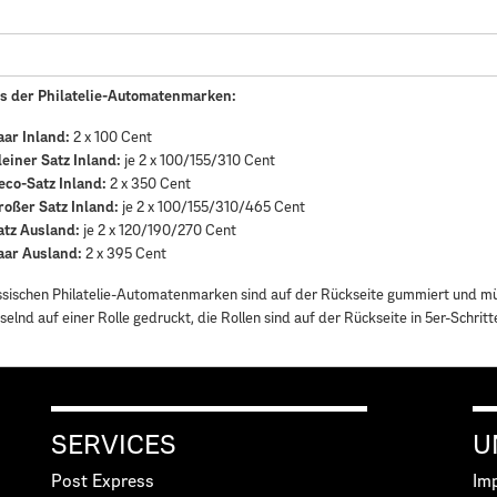
ts der Philatelie-Automatenmarken:
aar Inland:
2 x 100 Cent
leiner Satz Inland:
je 2 x 100/155/310 Cent
eco-Satz Inland:
2 x 350 Cent
roßer Satz Inland:
je 2 x 100/155/310/465 Cent
atz Ausland:
je 2 x 120/190/270 Cent
aar Ausland:
2 x 395 Cent
ssischen Philatelie-Automatenmarken sind auf der Rückseite gummiert und m
elnd auf einer Rolle gedruckt, die Rollen sind auf der Rückseite in 5er-Schrit
SERVICES
U
Post Express
Im