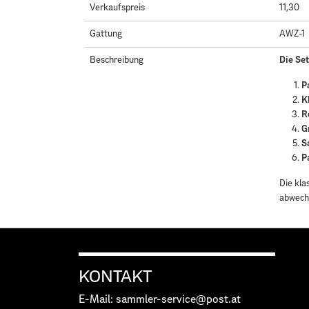
Verkaufspreis
11,30
Gattung
AWZ-1
Beschreibung
Die Se
P
K
R
G
S
P
Die kla
abwechs
KONTAKT
E-Mail: sammler-service@post.at