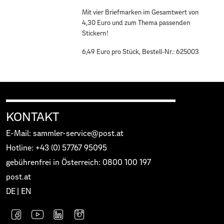
Mit vier Briefmarken im Gesamtwert von
4,30 Euro und zum Thema passenden
Stickern!
6,49 Euro pro Stück, Bestell-Nr.: 625003
KONTAKT
E-Mail: sammler-service@post.at
Hotline: +43 (0) 57767 95095
gebührenfrei in Österreich: 0800 100 197
post.at
DE
|
EN