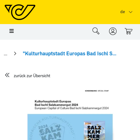
Springe zu Hauptinhalt
Springe zum Header
Springe zum Foo
de
0
"Kulturhauptstadt Europas Bad Ischl Salzkammergut 2024" Abhandlung
zurück zur Übersicht