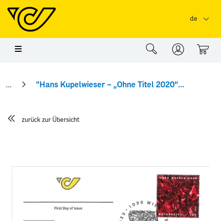
Springe zu Hauptinhalt
Springe zum Header
Springe zum Foo
de
0
"Hans Kupelwieser – „Ohne Titel 2020“ Ersttagsbrief
zurück zur Übersicht