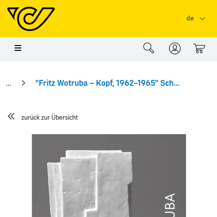
Springe zu Hauptinhalt
Springe zum Header
Springe zum Foo
de
0
"Fritz Wotruba – Kopf, 1962–1965" Schwarzdruck
zurück zur Übersicht