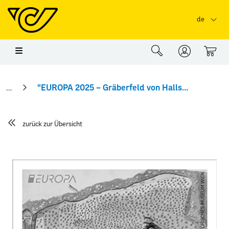
Springe zu Hauptinhalt
Springe zum Header
Springe zum Foo
de
0
"EUROPA 2025 – Gräberfeld von Hallstatt" Schwarzdruck
zurück zur Übersicht