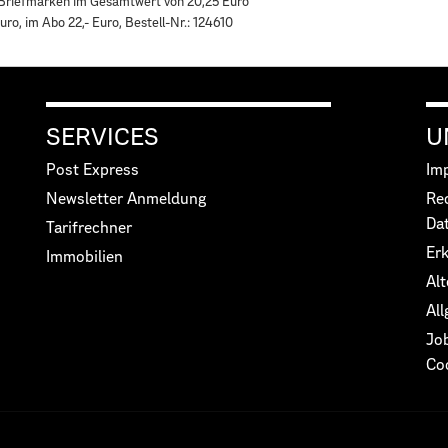
 Briefmarken im Gesamtwert von 20,25 Euro
uro, im Abo 22,- Euro, Bestell-Nr.: 124610
SERVICES
U
Post Express
Im
Newsletter Anmeldung
Re
Da
Tarifrechner
Erk
Immobilien
Alt
Al
Jo
Co