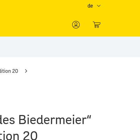
de
0
ition 20
des Biedermeier“
tion 20