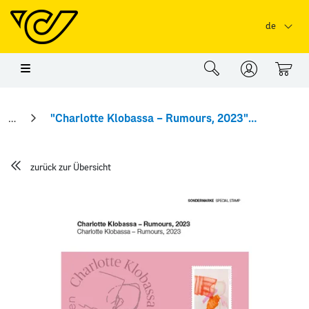
Springe zu Hauptinhalt
Springe zum Header
Springe zum Foo
de
0
"Charlotte Klobassa – Rumours, 2023" Abhandlung
zurück zur Übersicht