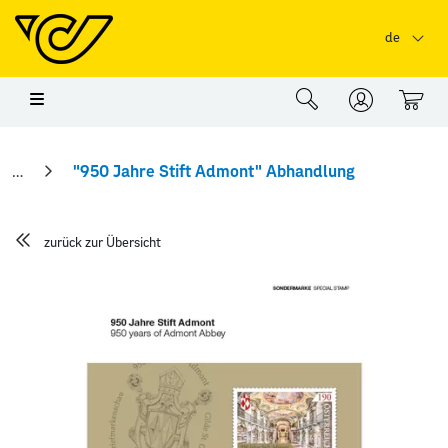
Springe zu Hauptinhalt
Springe zum Header
Springe zum Foo
de
0
"950 Jahre Stift Admont" Abhandlung
zurück zur Übersicht