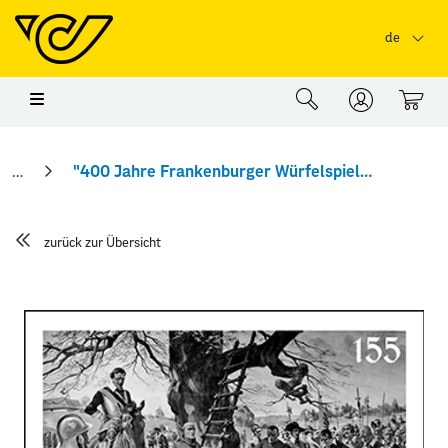
Springe zu Hauptinhalt
Springe zum Header
Springe zum Foo
de
0
"400 Jahre Frankenburger Würfelspiel " Schwarzdruck
zurück zur Übersicht