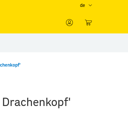
de
0
achenkopf'
- Drachenkopf'