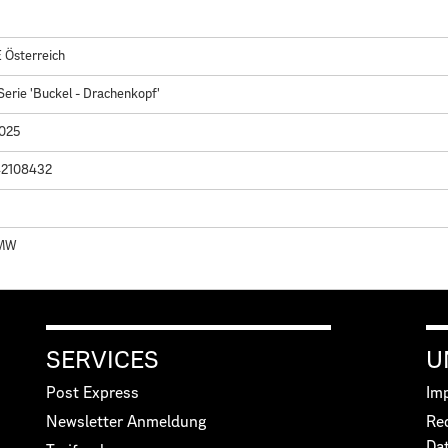
Österreich
erie 'Buckel - Drachenkopf'
2025
42108432
MW
SERVICES
U
Post Express
Im
Newsletter Anmeldung
Re
Da