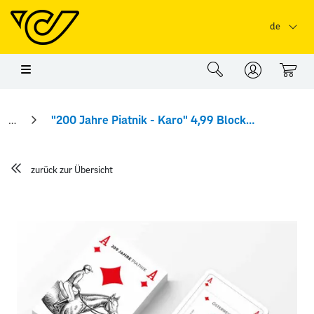
Springe zu Hauptinhalt
Springe zum Header
Springe zum Foo
de
0
"200 Jahre Piatnik - Karo" 4,99 Blockmarke mit Spielkarten
zurück zur Übersicht