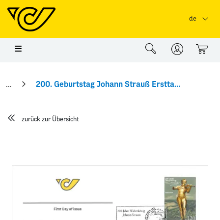
Springe zu Hauptinhalt
Springe zum Header
Springe zum Foo
de
0
200. Geburtstag Johann Strauß Ersttagsbrief
zurück zur Übersicht