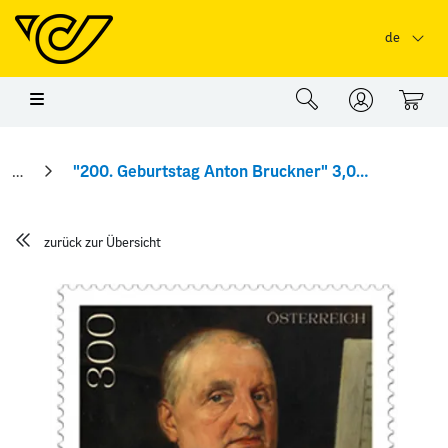
Springe zu Hauptinhalt
Springe zum Header
Springe zum Foo
de
0
"200. Geburtstag Anton Bruckner" 3,00 Sondermarke
zurück zur Übersicht