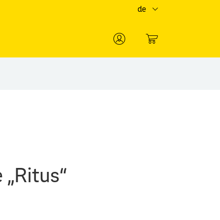
de
0
 „Ritus“