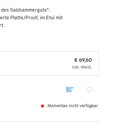
h
d des Salzkammerguts“:
erte Platte/Proof, im Etui mit
rt.
€ 69,60
inkl. Mwst.
Momentan nicht verfügbar