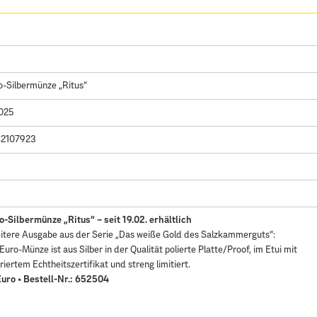
o-Silbermünze „Ritus“
2025
42107923
-Silbermünze „Ritus“ – seit 19.02. erhältlich
itere Ausgabe aus der Serie „Das weiße Gold des Salzkammerguts“:
Euro-Münze ist aus Silber in der Qualität polierte Platte/Proof, im Etui mit
ertem Echtheitszertifikat und streng limitiert.
Euro • Bestell-Nr.: 652504