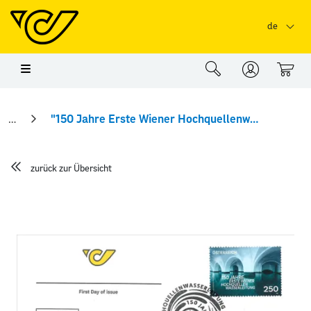
Springe zu Hauptinhalt
Springe zum Header
Springe zum Foo
de
0
"150 Jahre Erste Wiener Hochquellenwasserleitung" Ersttagsbrief
zurück zur Übersicht