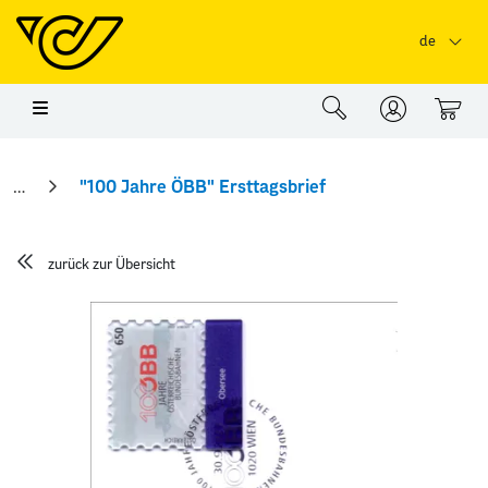
Springe zu Hauptinhalt
Springe zum Header
Springe zum Foo
de
0
"100 Jahre ÖBB" Ersttagsbrief
zurück zur Übersicht