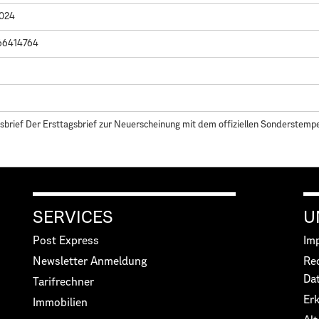
2024
66414764
sbrief Der Ersttagsbrief zur Neuerscheinung mit dem offiziellen Sonderstemp
SERVICES
U
Post Express
Im
Newsletter Anmeldung
Re
Da
Tarifrechner
Erk
Immobilien