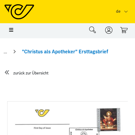
Springe zu Hauptinhalt
Springe zum Header
Springe zum Foo
de
0
"Christus als Apotheker" Ersttagsbrief
zurück zur Übersicht